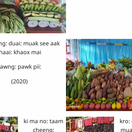
ung: duai: muak see aak
haai: khaox mai
awng: pawk pii:
(2020)
ki ma no: taam
kro:
cheeng:
mua