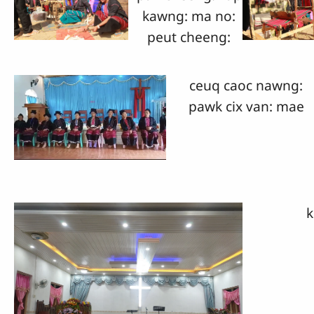
kawng: ma no:
peut cheeng:
ceuq caoc nawng:
pawk cix van: mae
k