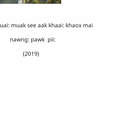
 duai: muak see aak khaai: khaox mai
nawng: pawk pii:
(2019)