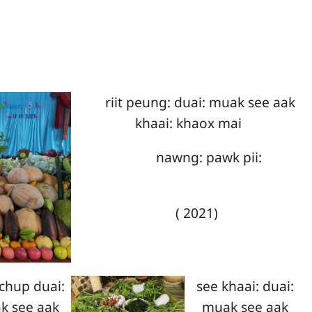
riit peung: duai: muak see aak
khaai: khaox mai
nawng: pawk pii:
( 2021)
 chup duai:
see khaai: duai:
k see aak
muak see aak