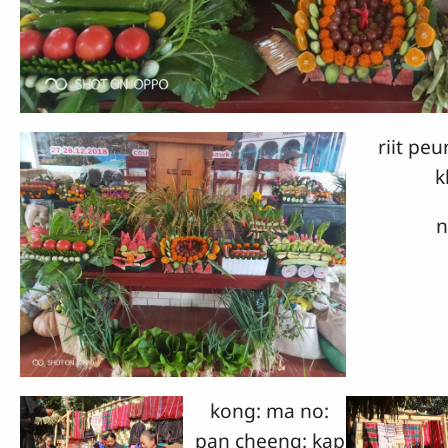
riit pe
k
n
kong: ma no:
pan cheeng: kap