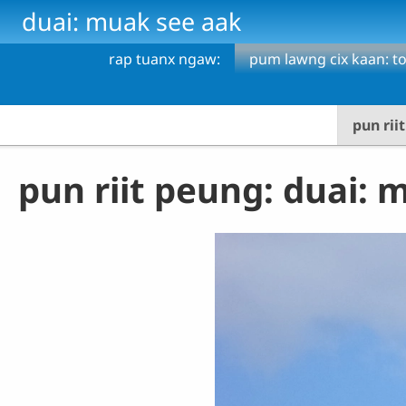
Skip to main content
duai: muak see aak
rap tuanx ngaw:
pum lawng cix kaan: to
pun rii
pun riit peung: duai: 