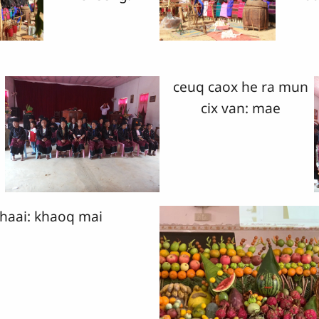
ceuq caox he ra mun
cix van: mae
haai: khaoq mai