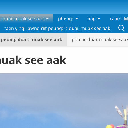
: duai: muak see aak
pheng:
pap
caam: lii
taen ying: lawng riit peung: ic duai: muak see aak
t peung: duai: muak see aak
pum ic duai: muak see aak
muak see aak