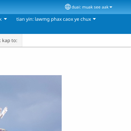
duai: muak see aak
Select your language
k
tian yin: lawmg phax caox ye chux
 kap to: