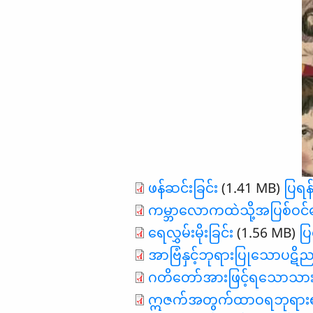
ဖန်ဆင်းခြင်း
(1.41 MB)
ပြရန
ကမ္ဘာလောကထဲသို့အပြစ်ဝင်
ရေလွှမ်းမိုးခြင်း
(1.56 MB)
ပြ
အာဗြံနှင့်ဘုရားပြုသောပဋိည
ဂတိတော်အားဖြင့်ရသောသာ
ဣဇက်အတွက်ထာဝရဘုရား၏ပ