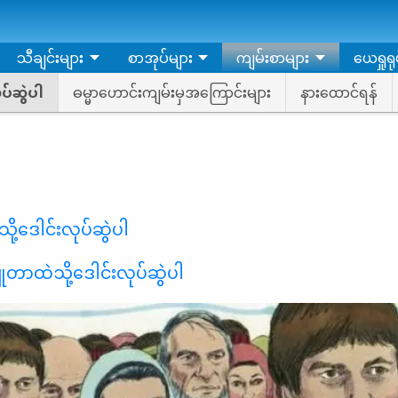
သီချင်းများ
စာအုပ်များ
ကျမ်းစာများ
ယေရှုရုပ
ပ်ဆွဲပါ
ဓမ္မာဟောင်းကျမ်းမှအကြောင်းများ
နားထောင်ရန်
သို့ဒေါင်းလုပ်ဆွဲပါ
ူတာထဲသို့ဒေါင်းလုပ်ဆွဲပါ