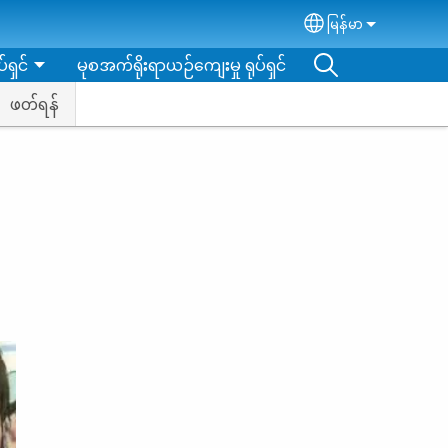
မြန်မာ
Select your lan
်ရှင်
မုစအက်ရိုးရာယဉ်ကျေးမှု ရုပ်ရှင်
ဖတ်ရန်