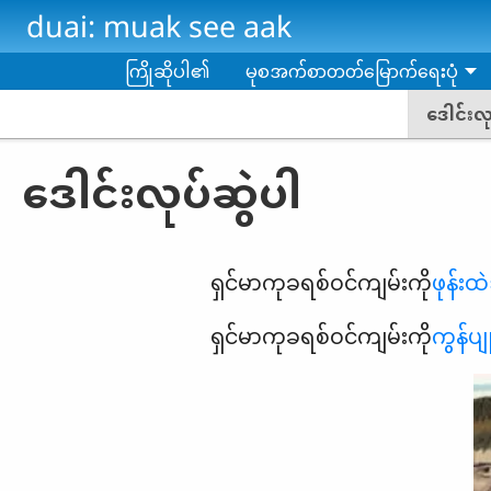
Skip to main content
duai: muak see aak
ကြိုဆိုပါ၏
မုစအက်စာတတ်မြောက်ရေးပုံ
ဒေါင်းလု
ဒေါင်းလုပ်ဆွဲပါ
ရှင်မာကုခရစ်ဝင်ကျမ်းကို
ဖုန်းထဲ
ရှင်မာကုခရစ်ဝင်ကျမ်းကို
ကွန်ပျ